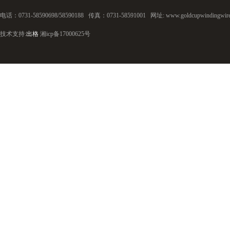
电话：0731-58590698/58590188 传真：0731-58591001 网址: www.goldcupwindingwire
技术支持:
出格
湘icp备17000625号