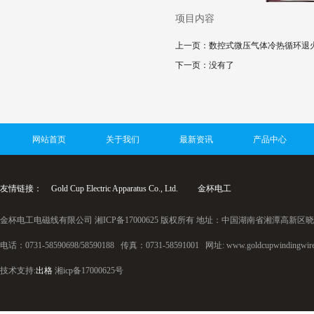
项目内容
上一页：
数控式微压气体冷热循环退
下一页：没有了
网站首页
关于我们
最新资讯
产品中心
友情链接：
Gold Cup Electric Apparatus Co., Ltd.
金杯电工
金杯电工电磁线有限公司 湘ICP备17000625 版权所有 地址：中国湖南省湘潭高新区晓
电话：0731-58590698/58590188 传真：0731-58591001 网址: www.goldcupwindingwire
技术支持:
出格
湘icp备17000625号