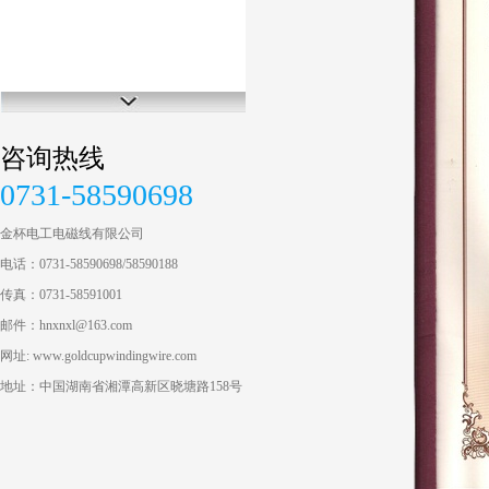
咨询热线
0731-58590698
金杯电工电磁线有限公司
电话：0731-58590698/58590188
传真：0731-58591001
邮件：hnxnxl@163.com
网址: www.goldcupwindingwire.com
地址：中国湖南省湘潭高新区晓塘路158号