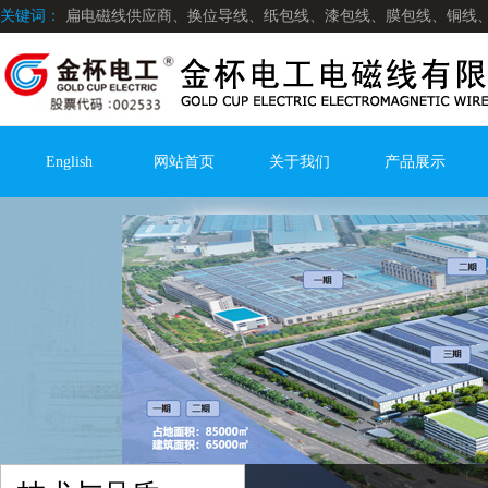
关键词：
扁电磁线供应商、换位导线、纸包线、漆包线、膜包线、铜线
English
网站首页
关于我们
产品展示